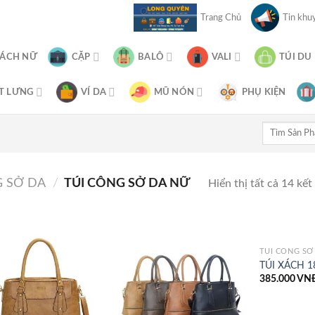
Trang Chủ
Tin khuy
XÁCH NỮ
CẶP
BALÔ
VALI
TÚI DU
T LƯNG
VÍ DA
MŨ NÓN
PHỤ KIỆN
Tìm
kiếm:
G SỞ DA
/
TÚI CÔNG SỞ DA NỮ
Hiển thị tất cả 14 kết
TÚI CÔNG SỞ
TÚI XÁCH 1
385.000
VN