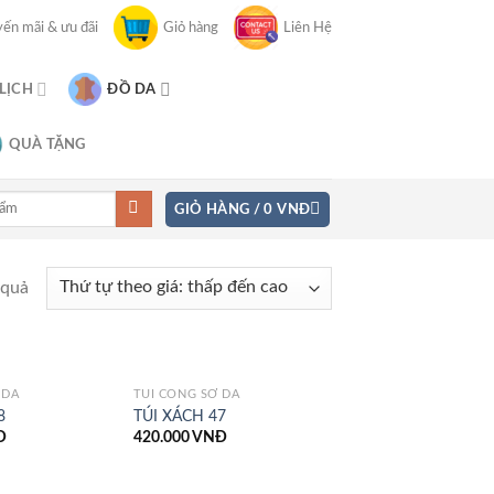
ến mãi & ưu đãi
Giỏ hàng
Liên Hệ
 LỊCH
ĐỒ DA
QUÀ TẶNG
GIỎ HÀNG /
0
VNĐ
 quả
 DA
TÚI CÔNG SỞ DA
8
TÚI XÁCH 47
Đ
420.000
VNĐ