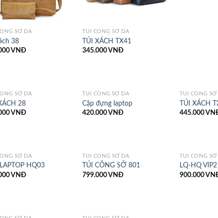
CÔNG SỞ DA
TÚI CÔNG SỞ DA
xách 38
TÚI XÁCH TX41
000
VNĐ
345.000
VNĐ
CÔNG SỞ DA
TÚI CÔNG SỞ DA
TÚI CÔNG SỞ
XÁCH 28
Cặp đựng laptop
TÚI XÁCH T
000
VNĐ
420.000
VNĐ
445.000
VN
CÔNG SỞ DA
TÚI CÔNG SỞ DA
TÚI CÔNG SỞ
 LAPTOP HQ03
TÚI CÔNG SỞ 801
LQ-HQ VIP2
000
VNĐ
799.000
VNĐ
900.000
VN