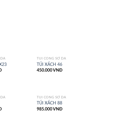
 DA
TÚI CÔNG SỞ DA
X23
TÚI XÁCH 46
Đ
450.000
VNĐ
 DA
TÚI CÔNG SỞ DA
TÚI XÁCH 88
Đ
985.000
VNĐ