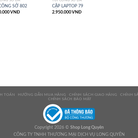
CÔNG SỞ DA
TÚI CÔNG SỞ DA
 CÔNG SỞ 802
CẶP LAPTOP 79
0.000
VNĐ
2.950.000
VNĐ
NH TOÁN
HƯỚNG DẪN MUA HÀNG
CHÍNH SÁCH GIAO HÀNG
CHÍNH S
CHÍNH SÁCH BẢO MẬT
Copyright 2026 ©
Shop Long Quyên
CÔNG TY TNHH THƯƠNG MẠI DỊCH VỤ LONG QUYÊN