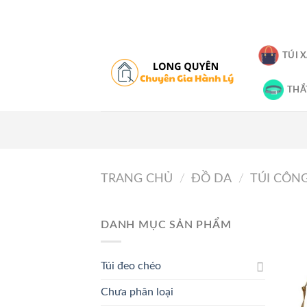
Skip
to
content
TÚI 
THẮ
TRANG CHỦ
/
ĐỒ DA
/
TÚI CÔN
DANH MỤC SẢN PHẨM
Túi đeo chéo
Chưa phân loại