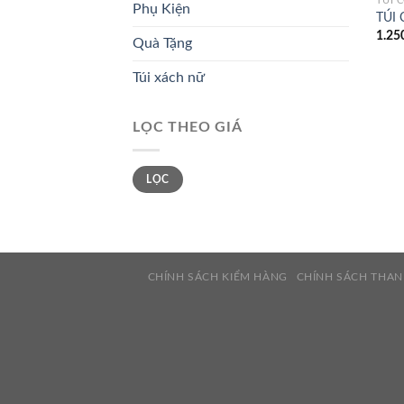
TÚI 
Phụ Kiện
TÚI
1.25
Quà Tặng
Túi xách nữ
LỌC THEO GIÁ
Giá
Giá
LỌC
thấp
cao
nhất
nhất
CHÍNH SÁCH KIỂM HÀNG
CHÍNH SÁCH THA