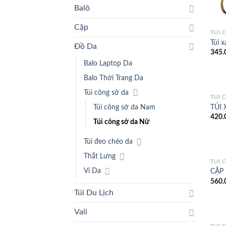
Balô
Cặp
TÚI 
Túi 
Đồ Da
345.
Balo Laptop Da
Balo Thời Trang Da
Túi công sở da
TÚI 
TÚI 
Túi công sở da Nam
420.
Túi công sở da Nữ
Túi đeo chéo da
Thắt Lưng
TÚI 
Ví Da
CẶP
560.
Túi Du Lịch
Vali