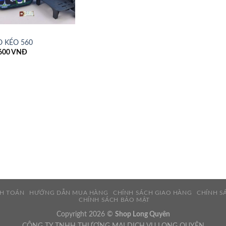
O KÉO 560
600
VNĐ
NH TOÁN
HƯỚNG DẪN MUA HÀNG
CHÍNH SÁCH GIAO HÀNG
CHÍNH S
CHÍNH SÁCH BẢO MẬT
Copyright 2026 ©
Shop Long Quyên
CÔNG TY TNHH THƯƠNG MẠI DỊCH VỤ LONG QUYÊN