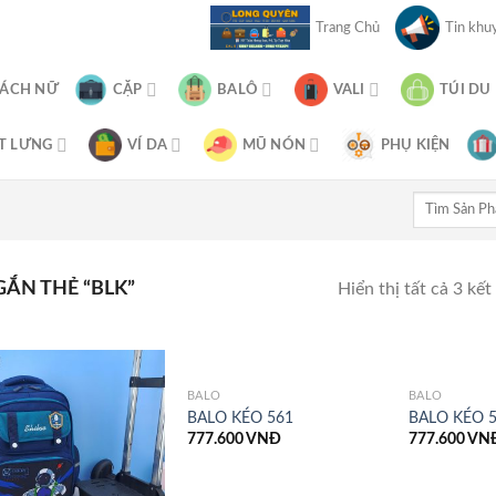
Trang Chủ
Tin khuy
XÁCH NỮ
CẶP
BALÔ
VALI
TÚI DU
T LƯNG
VÍ DA
MŨ NÓN
PHỤ KIỆN
Tìm
kiếm:
ẮN THẺ “BLK”
Hiển thị tất cả 3 kết
BALÔ
BALÔ
BALO KÉO 561
BALO KÉO 
777.600
VNĐ
777.600
VN