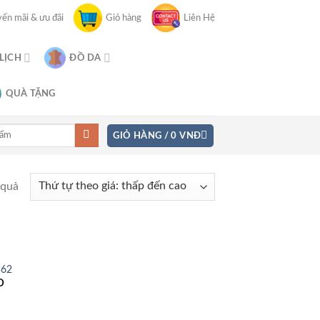
ến mãi & ưu đãi
Giỏ hàng
Liên Hệ
 LỊCH
ĐỒ DA
QUÀ TẶNG
GIỎ HÀNG /
0
VNĐ
 quả
562
Đ