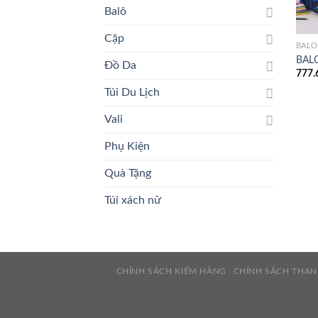
Balô
Cặp
BALÔ
BAL
Đồ Da
777.
Túi Du Lịch
Vali
Phụ Kiện
Quà Tặng
Túi xách nữ
CHÍNH SÁCH KIỂM HÀNG
CHÍNH SÁCH THA