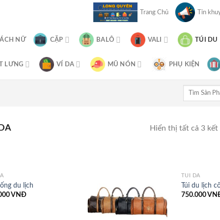
Trang Chủ
Tin khuy
XÁCH NỮ
CẶP
BALÔ
VALI
TÚI DU
T LƯNG
VÍ DA
MŨ NÓN
PHỤ KIỆN
Tìm
kiếm:
 DA
Hiển thị tất cả 3 kết
DA
TÚI DA
rống du lịch
Túi du lịch c
000
VNĐ
750.000
VN