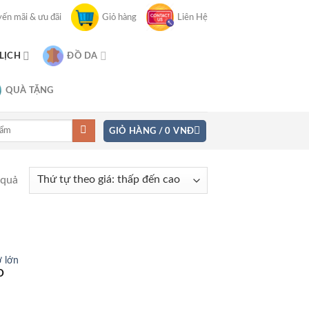
ến mãi & ưu đãi
Giỏ hàng
Liên Hệ
 LỊCH
ĐỒ DA
QUÀ TẶNG
GIỎ HÀNG /
0
VNĐ
 quả
ỡ lớn
Đ