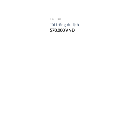
TÚI DA
Túi trống du lịch
570.000
VNĐ