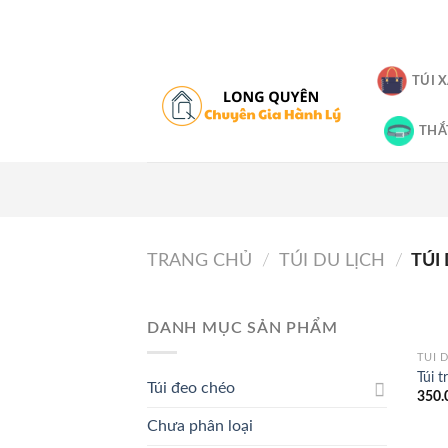
Skip
to
content
TÚI 
THẮ
TRANG CHỦ
/
TÚI DU LỊCH
/
TÚI
DANH MỤC SẢN PHẨM
TÚI 
Túi t
Túi đeo chéo
350.
Chưa phân loại