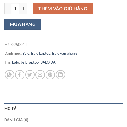
BALO LAPTOP 11 số lượng
THÊM VÀO GIỎ HÀNG
Mã:
0250011
Danh mục:
Balô
,
Balo Laptop
,
Balo văn phòng
Thẻ:
balo
,
balo laptop
,
BALO ĐẠI
MÔ TẢ
ĐÁNH GIÁ (0)