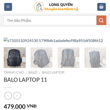
Skip
to
content
Tìm
kiếm:
TRANG CHỦ
/
BALÔ
/
BALO LAPTOP
BALO LAPTOP 11
479.000
VNĐ