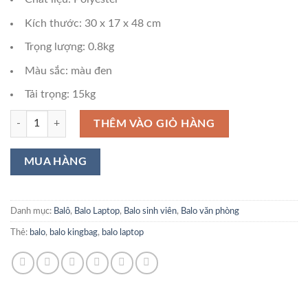
Kích thước: 30 x 17 x 48 cm
Trọng lượng: 0.8kg
Màu sắc: màu đen
Tải trọng: 15kg
Balo Laptop KINGBAG HORIZON số lượng
THÊM VÀO GIỎ HÀNG
Danh mục:
Balô
,
Balo Laptop
,
Balo sinh viên
,
Balo văn phòng
Thẻ:
balo
,
balo kingbag
,
balo laptop