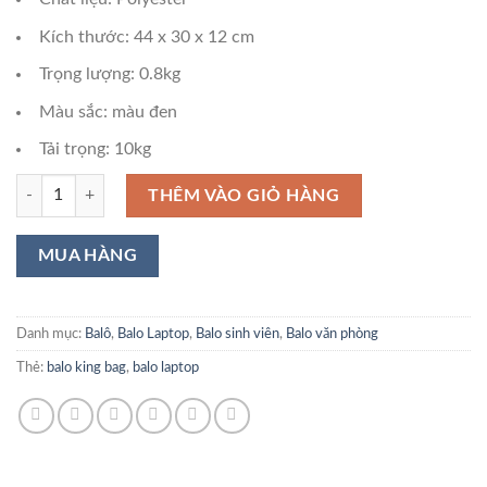
Kích thước: 44 x 30 x 12 cm
Trọng lượng: 0.8kg
Màu sắc: màu đen
Tải trọng: 10kg
Balo Laptop KINGBAG READY số lượng
THÊM VÀO GIỎ HÀNG
Danh mục:
Balô
,
Balo Laptop
,
Balo sinh viên
,
Balo văn phòng
Thẻ:
balo king bag
,
balo laptop