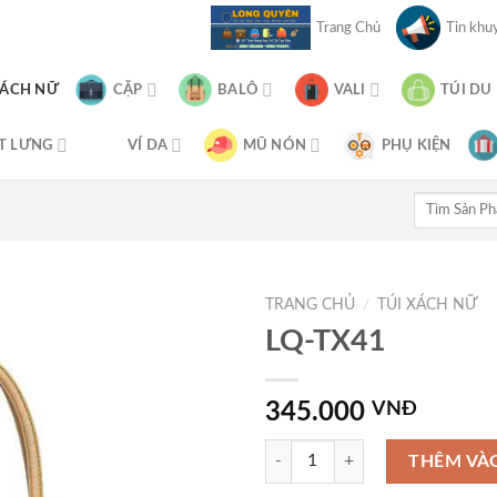
Trang Chủ
Tin khuy
XÁCH NỮ
CẶP
BALÔ
VALI
TÚI DU
T LƯNG
VÍ DA
MŨ NÓN
PHỤ KIỆN
Tìm
kiếm:
TRANG CHỦ
/
TÚI XÁCH NỮ
LQ-TX41
345.000
VNĐ
LQ-TX41 số lượng
THÊM VÀ