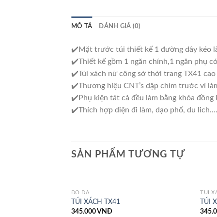
MÔ TẢ
ĐÁNH GIÁ (0)
✔️Mặt trước túi thiết kế 1 đường dây kéo l
✔️Thiết kế gồm 1 ngăn chính,1 ngăn phụ có
✔️Túi xách nữ công sở thời trang TX41 cao
✔️Thương hiệu CNT’s dập chìm trước ví là
✔️Phụ kiện tát cả đều làm bằng khóa đồng k
✔️Thích hợp diện đi làm, dạo phố, du lich
SẢN PHẨM TƯƠNG TỰ
ĐỒ DA
TÚI X
TÚI XÁCH TX41
TÚI 
345.000
VNĐ
345.