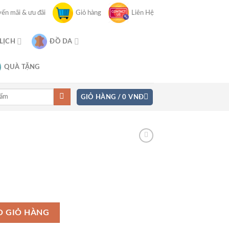
ến mãi & ưu đãi
Giỏ hàng
Liên Hệ
 LỊCH
ĐỒ DA
QUÀ TẶNG
GIỎ HÀNG /
0
VNĐ
O GIỎ HÀNG