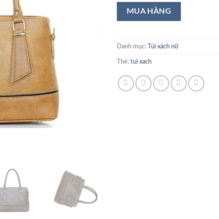
Danh mục:
Túi xách nữ
Thẻ:
tui xach