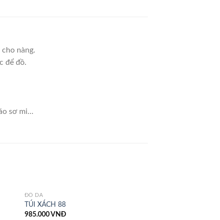
n cho nàng.
c để đồ.
 áo sơ mi…
ĐỒ DA
TÚI XÁCH 88
985.000
VNĐ