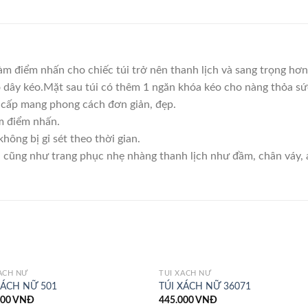
àm điểm nhấn cho chiếc túi trở nên thanh lịch và sang trọng hơ
 dây kéo.Mặt sau túi có thêm 1 ngăn khóa kéo cho nàng thỏa sứ
 cấp mang phong cách đơn giản, đẹp.
m điểm nhấn.
hông bị gỉ sét theo thời gian.
…. cũng như trang phục nhẹ nhàng thanh lịch như đầm, chân váy,
ÁCH NỮ
TÚI XÁCH NỮ
XÁCH NỮ 501
TÚI XÁCH NỮ 36071
000
VNĐ
445.000
VNĐ