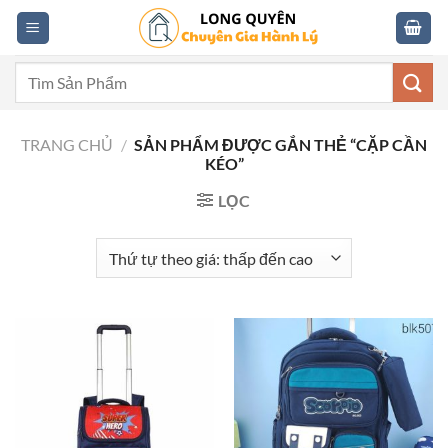
Skip
to
content
Tìm
kiếm:
TRANG CHỦ
/
SẢN PHẨM ĐƯỢC GẮN THẺ “CẶP CẦN
KÉO”
LỌC