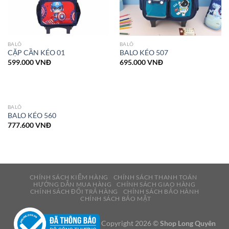
BALÔ
BALÔ
CẶP CẦN KÉO 01
BALO KÉO 507
599.000
VNĐ
695.000
VNĐ
BALÔ
BALO KÉO 560
777.600
VNĐ
CHÍNH SÁCH KIỂM HÀNG
CHÍNH SÁCH THANH TOÁN
HƯỚNG DẪN MUA HÀNG
CHÍNH SÁCH GIAO HÀNG
CHÍNH SÁCH ĐỔI TRẢ HÀNG
CHÍNH SÁCH BẢO HÀNH
CHÍNH SÁCH BẢO MẬT
Copyright 2026 ©
Shop Long Quyên