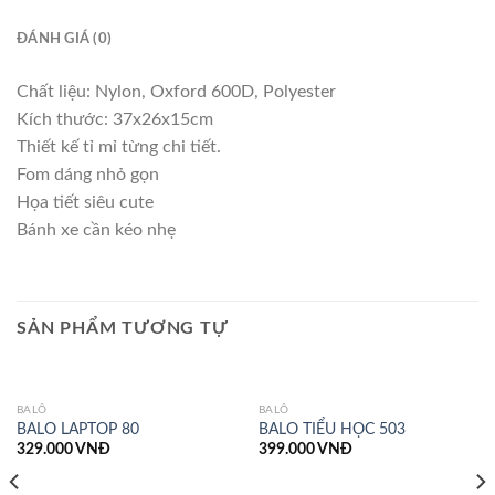
ĐÁNH GIÁ (0)
Chất liệu: Nylon, Oxford 600D, Polyester
Kích thước: 37x26x15cm
Thiết kế tỉ mỉ từng chi tiết.
Fom dáng nhỏ gọn
Họa tiết siêu cute
Bánh xe cần kéo nhẹ
SẢN PHẨM TƯƠNG TỰ
BALÔ
BALÔ
BALO LAPTOP 80
BALO TIỂU HỌC 503
329.000
VNĐ
399.000
VNĐ