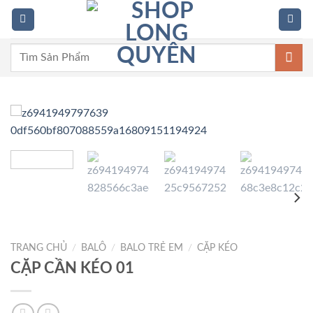
Skip
to
content
Tìm
kiếm:
TRANG CHỦ
/
BALÔ
/
BALO TRẺ EM
/
CẶP KÉO
CẶP CẦN KÉO 01