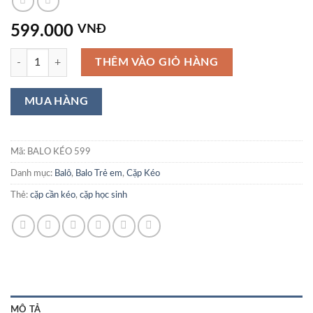
599.000
VNĐ
CẶP CẦN KÉO 01 số lượng
THÊM VÀO GIỎ HÀNG
Mã:
BALO KÉO 599
Danh mục:
Balô
,
Balo Trẻ em
,
Cặp Kéo
Thẻ:
cặp cần kéo
,
cặp học sinh
MÔ TẢ