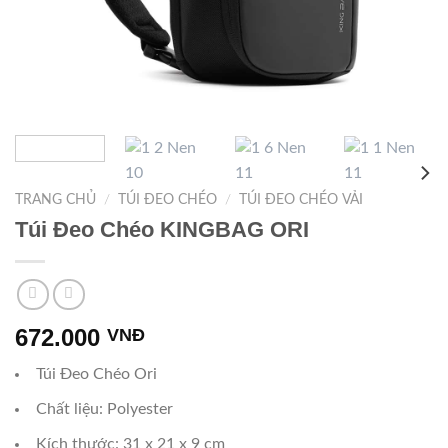
TRANG CHỦ
/
TÚI ĐEO CHÉO
/
TÚI ĐEO CHÉO VẢI
Túi Đeo Chéo KINGBAG ORI
672.000
VNĐ
Túi Đeo Chéo Ori
Chất liệu: Polyester
Kích thước: 31 x 21 x 9 cm