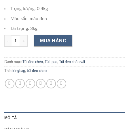
Trọng lượng: 0.4kg
Màu sắc: màu đen
Tải trọng: 3kg
Túi Đeo Chéo KINGBAG ORI số lượng
Danh mục:
Túi đeo chéo
,
Túi Ipad
,
Túi đeo chéo vải
Thẻ:
kingbag
,
túi đeo cheo
MÔ TẢ