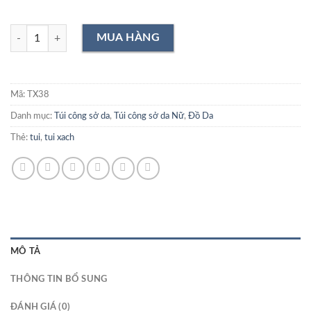
Túi xách 38 số lượng
Mã:
TX38
Danh mục:
Túi công sở da
,
Túi công sở da Nữ
,
Đồ Da
Thẻ:
tui
,
tui xach
MÔ TẢ
THÔNG TIN BỔ SUNG
ĐÁNH GIÁ (0)