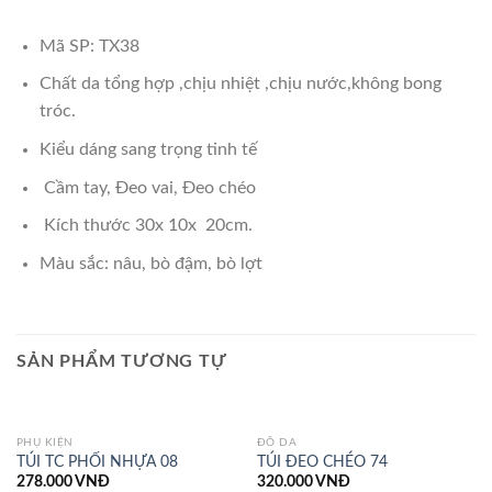
Mã SP: TX38
Chất da tổng hợp ,chịu nhiệt ,chịu nước,không bong
tróc.
Kiểu dáng sang trọng tinh tế
Cầm tay, Đeo vai, Đeo chéo
Kích thước 30x 10x 20cm.
Màu sắc: nâu, bò đậm, bò lợt
SẢN PHẨM TƯƠNG TỰ
PHỤ KIỆN
ĐỒ DA
TÚI TC PHỐI NHỰA 08
TÚI ĐEO CHÉO 74
278.000
VNĐ
320.000
VNĐ