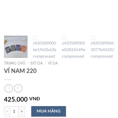
TRANG CHỦ
/
ĐỒ DA
/
VÍ DA
VÍ NAM 220
425.000
VNĐ
VÍ NAM 220 số lượng