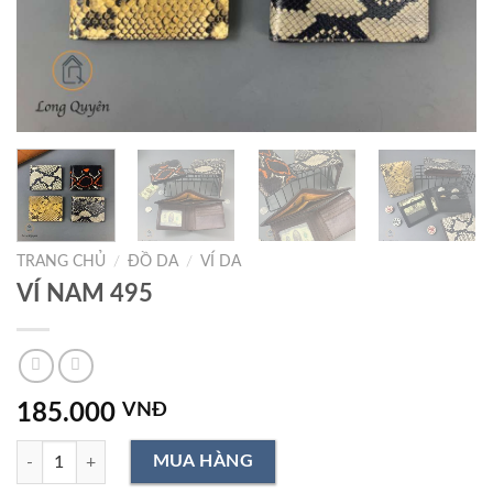
TRANG CHỦ
/
ĐỒ DA
/
VÍ DA
VÍ NAM 495
185.000
VNĐ
VÍ NAM 495 số lượng