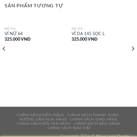
SẢN PHẨM TƯƠNG TỰ
ĐỒ DA
ĐỒ DA
VÍ NỮ 64
VÍ DA 145 SỌC L
325.000
VNĐ
325.000
VNĐ
CHÍNH SÁCH KIỂM HÀNG
CHÍNH SÁCH THANH TOÁN
HƯỚNG DẪN MUA HÀNG
CHÍNH SÁCH GIAO HÀNG
CHÍNH SÁCH ĐỔI TRẢ HÀNG
CHÍNH SÁCH BẢO HÀNH
CHÍNH SÁCH BẢO MẬT
Copyright 2026 ©
Shop Long Quyên