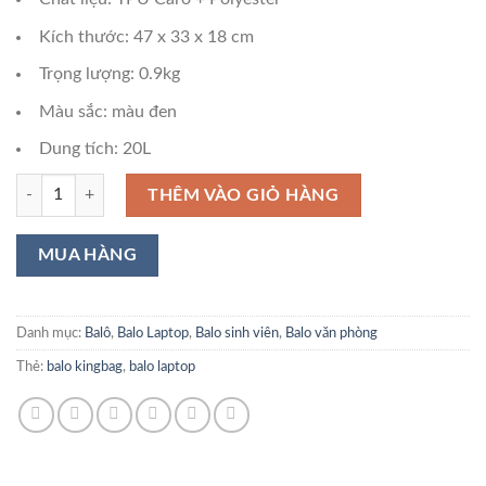
Kích thước: 47 x 33 x 18 cm
Trọng lượng: 0.9kg
Màu sắc: màu đen
Dung tích: 20L
Balo Laptop KINGBAG SOFIA II số lượng
THÊM VÀO GIỎ HÀNG
Danh mục:
Balô
,
Balo Laptop
,
Balo sinh viên
,
Balo văn phòng
Thẻ:
balo kingbag
,
balo laptop