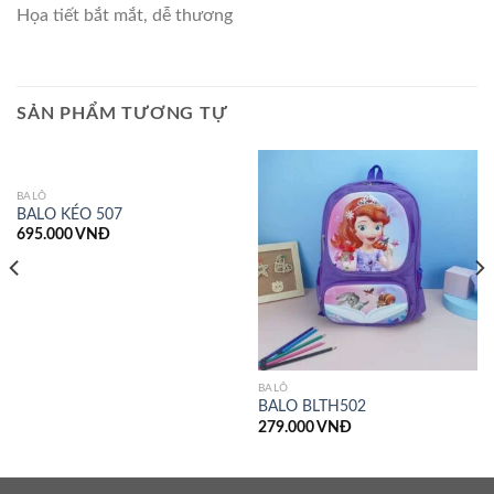
Họa tiết bắt mắt, dễ thương
SẢN PHẨM TƯƠNG TỰ
BALÔ
BALO KÉO 507
695.000
VNĐ
BALÔ
BALO BLTH502
279.000
VNĐ