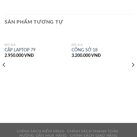
SẢN PHẨM TƯƠNG TỰ
ĐỒ DA
ĐỒ DA
CẶP LAPTOP 79
CÔNG SỞ 18
2.950.000
VNĐ
3.200.000
VNĐ
CHÍNH SÁCH KIỂM HÀNG
CHÍNH SÁCH THANH TOÁN
HƯỚNG DẪN MUA HÀNG
CHÍNH SÁCH GIAO HÀNG