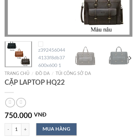
TRANG CHỦ
/
ĐỒ DA
/
TÚI CÔNG SỞ DA
CẶP LAPTOP HQ22
750.000
VNĐ
CẶP LAPTOP HQ22 số lượng