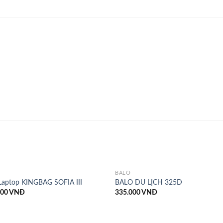
BALÔ
Laptop KINGBAG SOFIA III
BALO DU LỊCH 325D
000
VNĐ
335.000
VNĐ