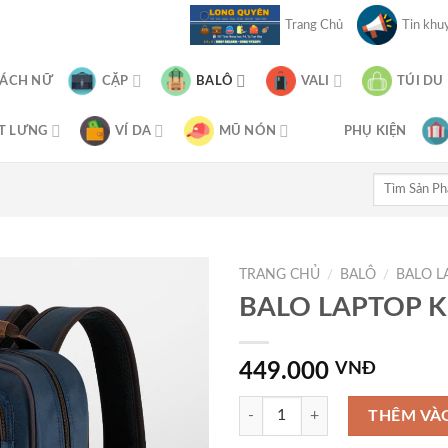
Trang Chủ
Tin khuy
XÁCH NỮ
CẶP
BALÔ
VALI
TÚI DU
T LƯNG
VÍ DA
MŨ NÓN
PHỤ KIỆN
Tìm
kiếm:
TRANG CHỦ
/
BALÔ
/
BALO L
BALO LAPTOP K
449.000
VNĐ
BALO LAPTOP KL048 số lượng
THÊM VÀ