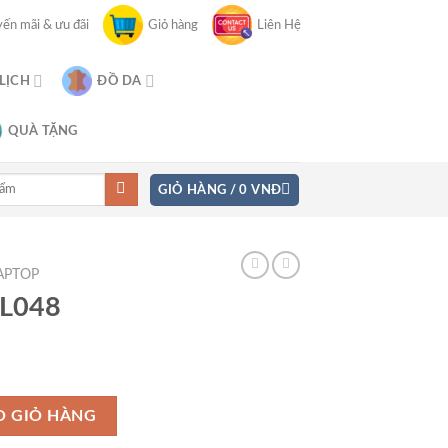
ến mãi & ưu đãi
Giỏ hàng
Liên Hệ
 LỊCH
ĐỒ DA
QUÀ TẶNG
GIỎ HÀNG /
0
VNĐ
APTOP
L048
O GIỎ HÀNG