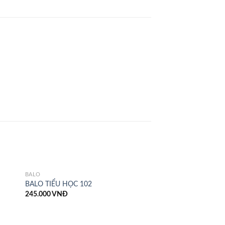
BALÔ
BALO TIỂU HỌC 102
245.000
VNĐ